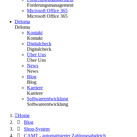
Forderungsmanagement
Microsoft Office 365
Microsoft Office 365
Deloma
Deloma
Kontakt
Kontakt
Digitalcheck
Digitalcheck
Über Uns
Über Uns
News
News
Blog
Blog
Karriere
Karriere
Softwareentwicklung
Softwareentwicklung
Home
Blog
Shop-System
CAMT - automatisierter Zahlungsabgleich