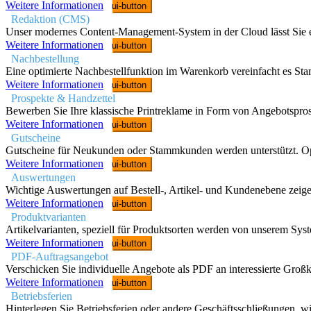
Weitere Informationen
ui-button
Redaktion (CMS)
Unser modernes Content-Management-System in der Cloud lässt Sie e
Weitere Informationen
ui-button
Nachbestellung
Eine optimierte Nachbestellfunktion im Warenkorb vereinfacht es S
Weitere Informationen
ui-button
Prospekte & Handzettel
Bewerben Sie Ihre klassische Printreklame in Form von Angebotspr
Weitere Informationen
ui-button
Gutscheine
Gutscheine für Neukunden oder Stammkunden werden unterstützt. Opt
Weitere Informationen
ui-button
Auswertungen
Wichtige Auswertungen auf Bestell-, Artikel- und Kundenebene zeig
Weitere Informationen
ui-button
Produktvarianten
Artikelvarianten, speziell für Produktsorten werden von unserem Sy
Weitere Informationen
ui-button
PDF-Auftragsangebot
Verschicken Sie individuelle Angebote als PDF an interessierte Großk
Weitere Informationen
ui-button
Betriebsferien
Hinterlegen Sie Betriebsferien oder andere Geschäftsschließungen,