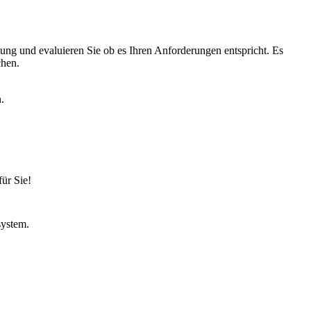
ng und evaluieren Sie ob es Ihren Anforderungen entspricht. Es
chen.
.
ür Sie!
system.
.