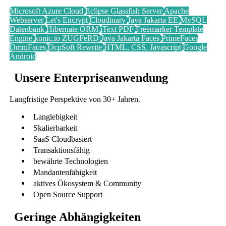
Microsoft Azure Cloud
Eclipse Glassfish Server
Apache
Webserver
Let's Encrypt
Cloudinary
Java Jakarta
EE
MySQL
Datenbank
Hibernate
ORM
iText PDF
Freemarker Template
Engine
konic.io ZUGFeRD
Java Jakarta
Faces
PrimeFaces
OmniFaces
OcpSoft Rewrite
HTML, CSS, Javascript
Google
Android
Unsere Enterpriseanwendung
Langfristige Perspektive von 30+ Jahren.
Langlebigkeit
Skalierbarkeit
SaaS
Cloudbasiert
Transaktionsfähig
bewährte Technologien
Mandantenfähigkeit
aktives Ökosystem & Community
Open Source Support
Geringe Abhängigkeiten